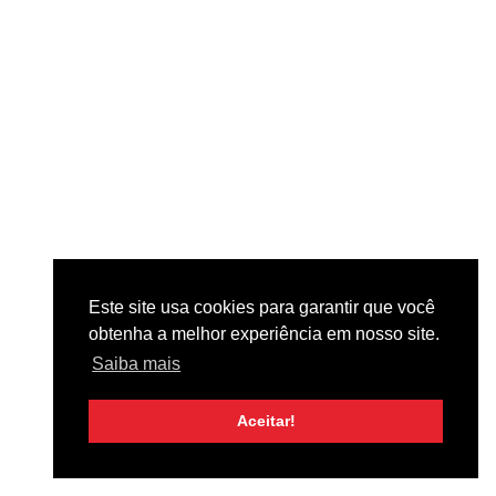
d
o
m
í
n
i
m
o
:
R
$
3
3
.
9
0
Este site usa cookies para garantir que você
obtenha a melhor experiência em nosso site.
Saiba mais
TAQUITOS
Aceitar!
Taquito
de Carne
- 3